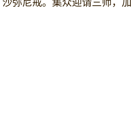
沙弥尼戒。
集众迎请三师，