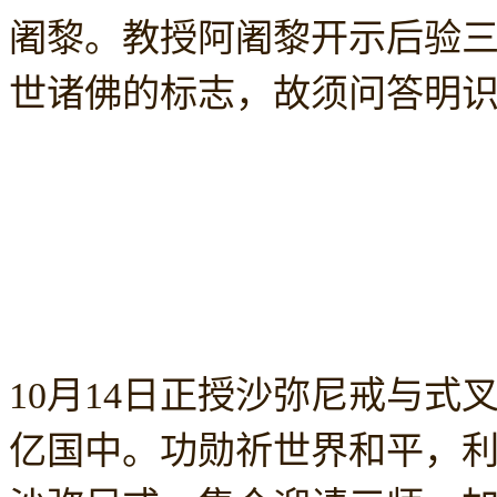
阇黎。教授阿阇黎开示后验
世诸佛的标志，故须问答明
10月14日正授沙弥尼戒与式
亿国中。
功勋祈世界和平，