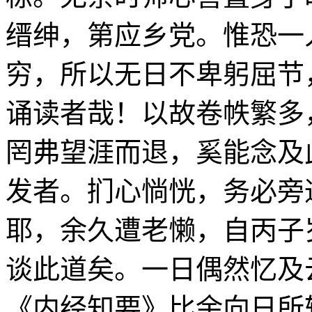
缙绅，第应乡党。惟恐一
穷，所以无日不卑躬屈节
诵读者哉！以故卷帙繁多
罔弗望涯而退，奚能念及
发者。扪心惝恍，务必旁
耶，余久遭老懒，自丙子
谈此道矣。一日偶然忆及
《内经知要》比余向日所