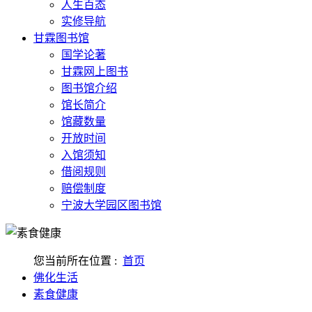
人生百态
实修导航
甘霖图书馆
国学论著
甘霖网上图书
图书馆介绍
馆长简介
馆藏数量
开放时间
入馆须知
借阅规则
赔偿制度
宁波大学园区图书馆
您当前所在位置 :
首页
佛化生活
素食健康