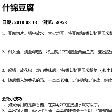
什锦豆腐
日期: 2018-08-13 浏览: 58953
1、豆腐切片。锅中放水，大火烧开，将豆腐和(香菇豌豆玉米胡
2、倒入油，烧至6成热，将豆腐片下锅煎至两面金黄，盛出控
3、起锅，放花椒，炒出香味后，将(香菇豌豆玉米胡萝卜)和
4、随后倒入泡香菇的汤、一点点老抽、少许糖和少许盐，继
烹饪小技巧：
1、如果你用的是鲜香菇，在第4步中直接加水就可以了。
2、菜出锅之前，淋少许香油，菜菜的味道会更香哦！怕肥的