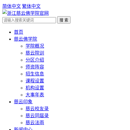
简体中文
繁体中文
首页
慈云佛学院
学院概况
慈云院训
分区介绍
师资阵容
招生信息
课程设置
机构设置
大事年表
慈云印象
慈云校友录
慈云同届录
慈云法雨
新闻中心