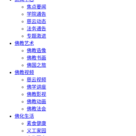
焦点要闻
学院通告
慈云动态
法务通告
专题激进
佛教艺术
佛教造像
佛教书画
佛国之旅
佛教视频
慈云视频
佛学讲座
佛教影视
佛教动画
佛教法会
佛化生活
素食健康
义工家园