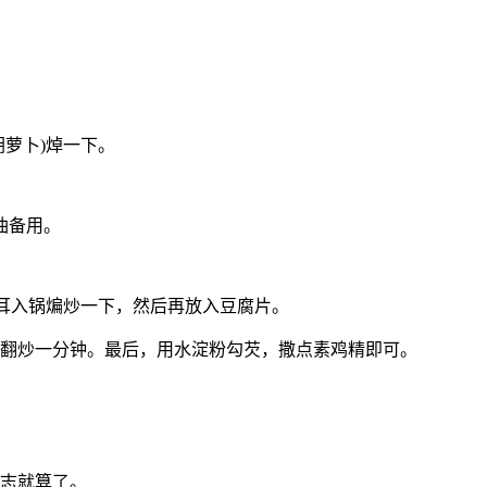
萝卜)焯一下。
油备用。
木耳入锅煸炒一下，然后再放入豆腐片。
续翻炒一分钟。最后，用水淀粉勾芡，撒点素鸡精即可。
同志就算了。