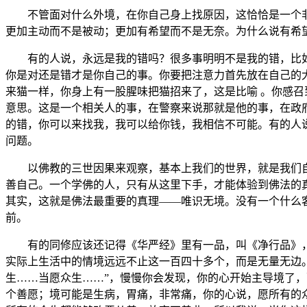
不管面对什么外境，在你自己身上找原因，这恰恰是一个非
更加主动而不是被动；更加有希望而不是无奈。为什么说有希
有的人说，永远是我的错吗？很多事明明不是我的错，比如
你是对还是错才是你自己的事。你要把注意力首先放在自己的
来猫一样，你身上有一股腥味把猫招来了，这是比喻 。你感
意思。这是一个相关人的事，在警察来说那就是他的事，在政
的错，你可以来找我，我可以给你钱，我相信不可能。有的人
问题。
以佛教的三世因果来观察，基本上我们的世界，就是我们自
善自己。一个学佛的人，只有从这里下手，才能体验到佛法的
其实，这就是佛法最重要的真理——唯识无境。没有一个什么
前。
有的同修应该还记得《华严经》里有一品，叫《净行品》，《
实际上生活中的情境远远不止这一百四十多个，而是无量无边
生……当愿众生……”，慢慢你会发现，你的心开始主导境了
个善愿；境可能是生病，胃痛，非常痛，你的心说，愿所有的