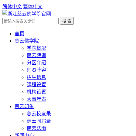
简体中文
繁体中文
首页
慈云佛学院
学院概况
慈云院训
分区介绍
师资阵容
招生信息
课程设置
机构设置
大事年表
慈云印象
慈云校友录
慈云同届录
慈云法雨
新闻中心