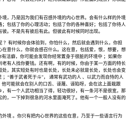
境，乃是因为我们有召感外境的内心世界。会有什么样的外境
格；包括了你的心理活动；包括了你的各种喜好；包括了你待人
有彼。不是先有彼后有此。但彼此有时候同时出现。
 ？有时候你会体验到，你怕什么，然后就会遇到什么，你担
心在意什么，你就会感召什么。这在意，包括爱，恨，想要，想
你有洁癖，你可能会发现你经常置身于很脏的环境中 ；如果你
到老有人找你要钱。还有啊，有的时候，你由于某一方面的特长
短处，其实短处有时也是长处，长处未必就是长处，长处也会变
；“善于武者死于斗”， 通常有武功的人 、以武力而自恃的人
。他可能就会在别人的口舌、诬蔑、诬陷呀，会在这上面栽跟
乡，有一个人武功相当了得，轻功很好，有一条河不是很宽，那
松的，一下掉到很急的河水里面淹死了。他有一个一般人没有的
外境 。你只有把内心世界的这些在意，乃至于一些语言行为