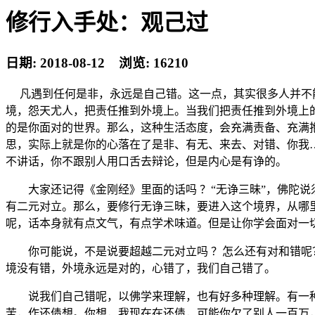
修行入手处：观己过
日期: 2018-08-12 浏览: 16210
凡遇到任何是非，永远是自己错。这一点，其实很多人并不能
境，怨天尤人，把责任推到外境上。当我们把责任推到外境上
的是你面对的世界。那么，这种生活态度，会充满责备、充满抱
思，实际上就是你的心落在了是非、有无、来去、对错、你我
不讲话，你不跟别人用口舌去辩论，但是内心是有诤的。
大家还记得《金刚经》里面的话吗 ？“无诤三昧”，佛陀说
有二元对立。那么，要修行无诤三昧，要进入这个境界，从哪
呢，话本身就有点文气，有点学术味道。但是让你学会面对一
你可能说，不是说要超越二元对立吗 ？怎么还有对和错呢？
境没有错，外境永远是对的，心错了，我们自己错了。
说我们自己错呢，以佛学来理解，也有好多种理解。有一种
苦，作还债想。你想，我现在在还债，可能你欠了别人一百万