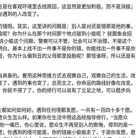
是在客观环境里去找原因，这显然是更加积极，而不是消极；
你遇到的人改变了。
错呀。其实，这里讲的问题是：别人是对还是错那是他的事，
呢？你为什么在那个时间那个地点碰到小偷呢 ？就跟鱼会招
说小偷这个问题，警察可以不管，社会可以不治理，不是这个
明白。基本上找不出一件事不是你的错，你能找出一件事不是你
母，你为什么偏到丑的父母那里投胎呢？那怪谁呀，所以还是有
具备的。要用这种思维方式去观察自己，观察自己的生活，改
变了，遇到的事也变了，总而言之，你命运的路线好像在改变。
，你就不得了了，你的修行可以说有了立足之地，可以稳步向
生都如何如何好。遇到任何境都发愿，一共有一百四十多个愿。
愿众生怎么样。如果你在生活中用这品经指导修行，“当愿众
了你一嘴巴，你心里说，愿众生不再受别人的欺侮，得到的是一
愿；你遇到的境可能是，你的钱被小偷偷走了，于是你发愿，愿