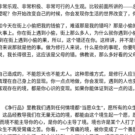
常乐观、非常积极、非常可行的人生观。比较前面所讲的——总
望呢？你开始改变自己的时候，你会发现你生活的世界改变了，
今天在街上小偷把我的钱偷了，难道那是我的错吗？那是小偷的
大事上。你在街上遇到小偷，街上那么多人，为什么就你遇到小偷
召到在街上遇到小偷的果，所以，这个错还在你。这样讲，并不是
府来说那就是他的事。做为修行人来说，什么是你的事呢，你要
说，我长得很丑，这应该是父母的错。佛教说，那么多好看的父
己造成的，不能怨天也不能尤人。这种思维方式，是修行人应当
真理在自己身上的显现。你一点点地做，你会发现，遇到的人也
客观存在的境，都是你心识的变现。如果你能体证到这一点的话
净行品》里教我们遇到任何情境都“当愿众生”，愿所有的众
。这品经教导我们在无量无边的境，都能由这个境生起一个愿，
，而境不能主导你的心，是你的心主导了境。境也许是某个人打
众生不再受胃痛之苦。你看，一个胃痛的境，被你变成了一个善