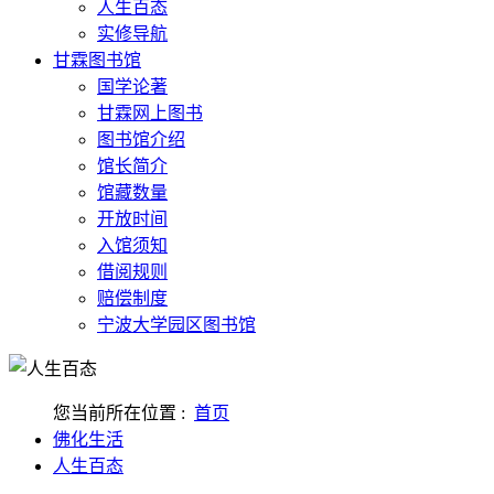
人生百态
实修导航
甘霖图书馆
国学论著
甘霖网上图书
图书馆介绍
馆长简介
馆藏数量
开放时间
入馆须知
借阅规则
赔偿制度
宁波大学园区图书馆
您当前所在位置 :
首页
佛化生活
人生百态