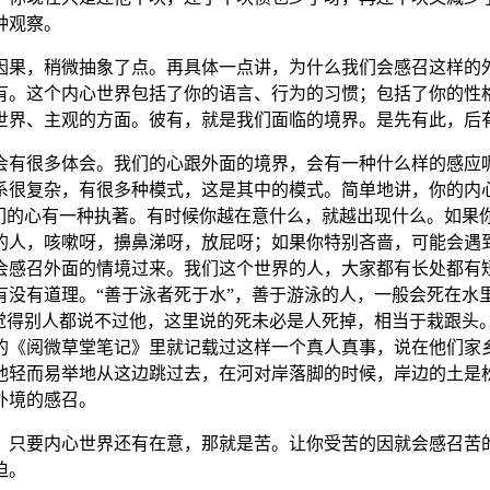
种观察。
果，稍微抽象了点。再具体一点讲，为什么我们会感召这样的外
有。这个内心世界包括了你的语言、行为的习惯；包括了你的性
世界、主观的方面。彼有，就是我们面临的境界。是先有此，后
很多体会。我们的心跟外面的境界，会有一种什么样的感应呢
系很复杂，有很多种模式，这是其中的模式。简单地讲，你的内
们的心有一种执著。有时候你越在意什么，就越出现什么。如果
的人，咳嗽呀，擤鼻涕呀，放屁呀；如果你特别吝啬，可能会遇
会感召外面的情境过来。我们这个世界的人，大家都有长处都有
有道理。“善于泳者死于水”，善于游泳的人，一般会死在水里 
，觉得别人都说不过他，这里说的死未必是人死掉，相当于栽跟头
的《阅微草堂笔记》里就记载过这样一个真人真事，说在他们家
他轻而易举地从这边跳过去，在河对岸落脚的时候，岸边的土是
外境的感召。
要内心世界还有在意，那就是苦。让你受苦的因就会感召苦的
迫。