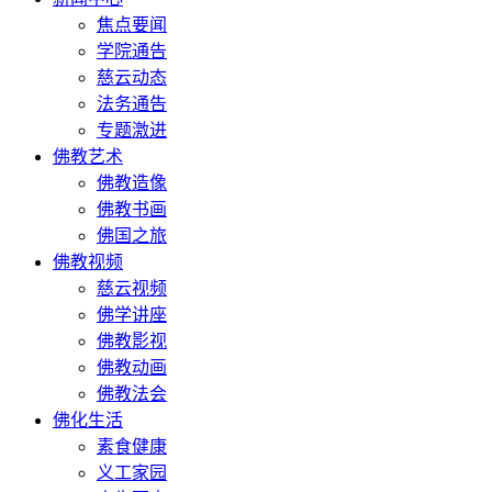
焦点要闻
学院通告
慈云动态
法务通告
专题激进
佛教艺术
佛教造像
佛教书画
佛国之旅
佛教视频
慈云视频
佛学讲座
佛教影视
佛教动画
佛教法会
佛化生活
素食健康
义工家园