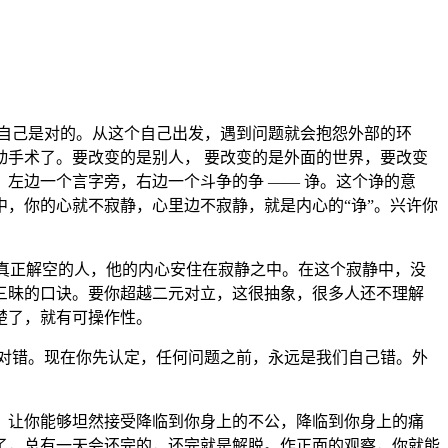
自己是对的。从这个自己出发，遇到问题就会抱怨外部的环
手术了。要改变的是别人， 要改变的是外面的世界，要改变
左边一个言字旁，右边一个斗争的争 —— 诤。这个诤的意
，你的心就不寂静，心里边不寂静，就是内心的“诤”。兴许你
真正解空的人，他的内心安住在寂静之中。在这个寂静中，没
三昧的口诀。要你超越二元对立，这很抽象，很多人还不理解
楚了，就有可操作性。
对错。现在你先认定，任何问题之前，永远是我们自己错。外
让你能够坦然接受降临到你身上的不公，降临到你身上的痛
了，总有一天会还完的，还完就是解脱。作正面的观察，你就能