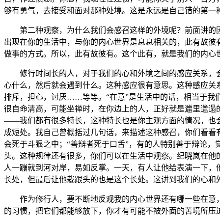
够有勇气，去接受和面对那种处境。这是永远是自己错的第一
第二种观察，为什么我们会感召这样的外境呢？前面讲的因
出现在你的生活中，与你的内心世界是息息相关的，此有故彼
做事的方式。所以，此有故彼有。这个此有，就是我们的内心
修行时间长的人，对于我们的心和外境之间的感应关系，会有
心什么，然后就会遇到什么。这种感应很有意思。这种感应关
排斥，担心，讨厌……等等。“在意”是生活中的话，相当于我
很自命清高，可能坐禅时，在你边上的人，正好就是邋里邋遢
——我们都有很多特长，这种特长也是你主观方面的情况，也
成短处。我自己曾概括过几句话，来描述这种感召，你们看看有没
会死于斗狠之中；“善辩者死于口舌”，有的人特别善于辩论
头。这种规律还有很多，你们可以在生活中观察。纪晓岚在他
人一蹦就到河对岸，易如反掌。一天，有人让他给表演一下，
长处，但最后让他栽跟头的也是这个长处。这讲到我们的心和
作为修行人，要不断地反观我的内心世界还有哪一些在意，只
的习惯，把它们都能够放下，你才有可能不被外面的苦境所压