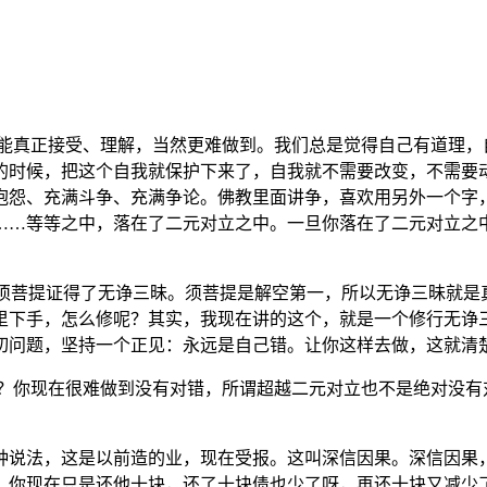
真正接受、理解，当然更难做到。我们总是觉得自己有道理，
的时候，把这个自我就保护下来了，自我就不需要改变，不需要动
怨、充满斗争、充满争论。佛教里面讲争，喜欢用另外一个字，
……等等之中，落在了二元对立之中。一旦你落在了二元对立之中
须菩提证得了无诤三昧。须菩提是解空第一，所以无诤三昧就是
里下手，怎么修呢？其实，我现在讲的这个，就是一个修行无诤
切问题，坚持一个正见：永远是自己错。让你这样去做，这就清
你现在很难做到没有对错，所谓超越二元对立也不是绝对没有
说法，这是以前造的业，现在受报。这叫深信因果。深信因果，
，你现在只是还他十块，还了十块债也少了呀，再还十块又减少